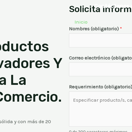
Contáctanos 
Solicita Infor
Inicio
Productos
Nombres (obligatorio)
*
oductos
Correo electrónico (obligato
vadores Y
a La
Requerimiento (obligatorio
Comercio.​
ólida y con más de 20
0 de 200 caracteres máximos.