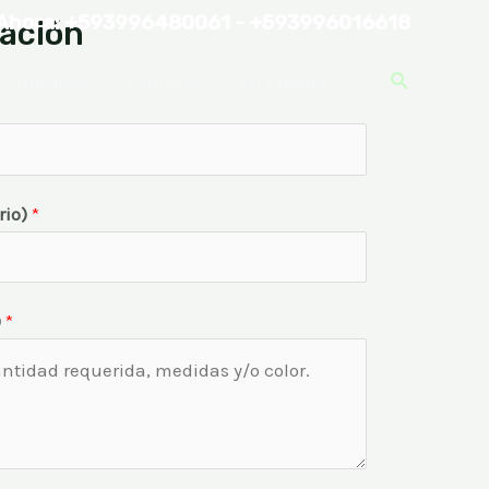
Ahora: +593996480061 - +593996016618
mación
Nosotros
Contacto
Mi Cuenta
rio)
*
)
*