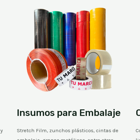
Insumos para Embalaje
 y
Stretch Film, zunchos plásticos, cintas de
C
embalaje, grapas metálicas, entre otros.
l