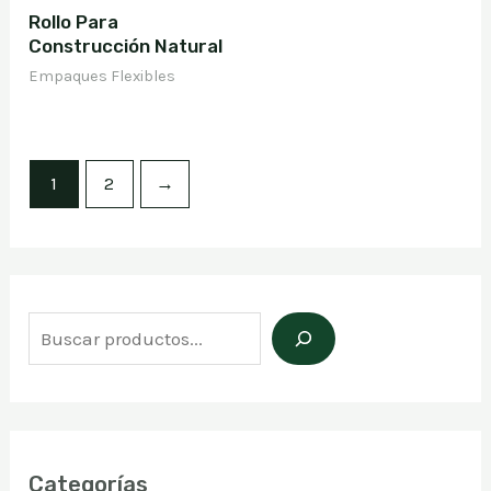
Rollo Para
Construcción Natural
Empaques Flexibles
1
2
→
B
u
s
c
a
Categorías