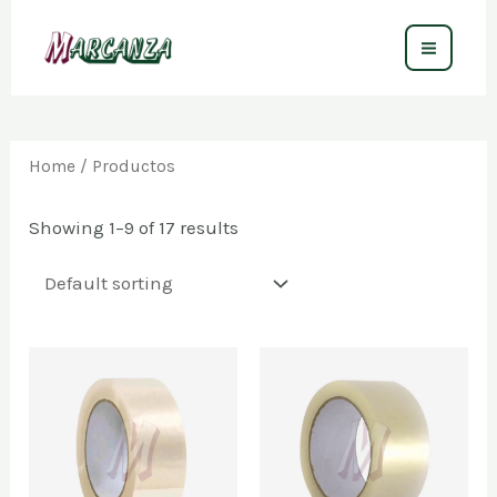
Ir
al
MAIN
contenido
MEN
Home
/ Productos
Showing 1–9 of 17 results