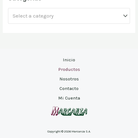
r
Select a category
Inicio
Productos
Nosotros
Contacto
Mi Cuenta
Copyright © 2026
Marcanza S.A.