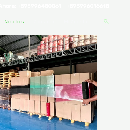
Ahora: +593996480061 - +593996016618
Nosotros
Contacto
Mi Cuenta