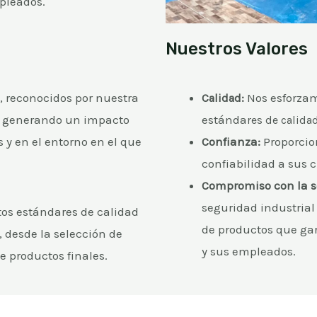
mpleados.
Nuestros Valores
a, reconocidos por nuestra
Nos esforzam
Calidad:
l, generando un impacto
estánda
res de calida
s y en el entorno en el que
Confianza:
Proporcio
confiabilidad a sus c
Compromiso con la s
seguridad industrial
tos estándares de calidad
de productos que gar
, desde la selección de
y sus empleados.
e productos finales.