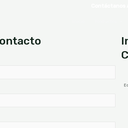
Contáctanos 
Inicio
Productos
ontacto
I
C
E