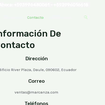
Ahora: +593996480061 - +593996016618
Nosotros
Contacto
Mi Cuenta
nformación De
ontacto
Dirección
dificio River Plaza, Daule, 090602, Ecuador
Correo
ventas@marcanza.com
Teléfonos