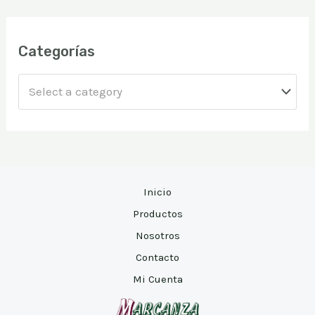
s
c
a
Categorías
r
Select a category
Inicio
Productos
Nosotros
Contacto
Mi Cuenta