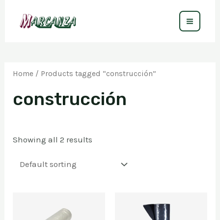
Ir
al
MAIN
contenido
MEN
Home
/ Products tagged “construcción”
construcción
Showing all 2 results