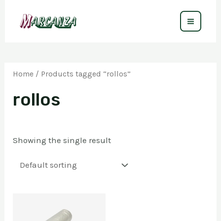
Ir
al
MAIN
contenido
MEN
Home
/ Products tagged “rollos”
rollos
Showing the single result