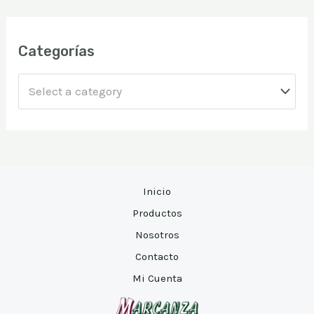
s
c
a
Categorías
r
Select a category
Inicio
Productos
Nosotros
Contacto
Mi Cuenta