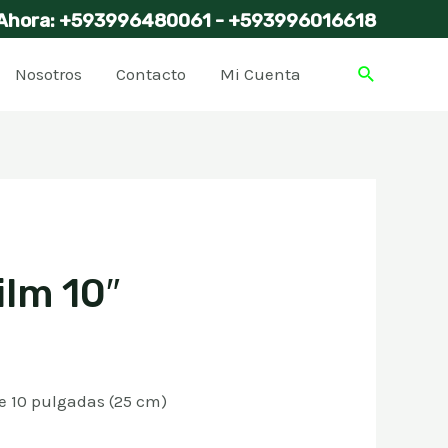
Ahora: +593996480061 - +593996016618
Buscar
Nosotros
Contacto
Mi Cuenta
ilm 10″
de 10 pulgadas (25 cm)