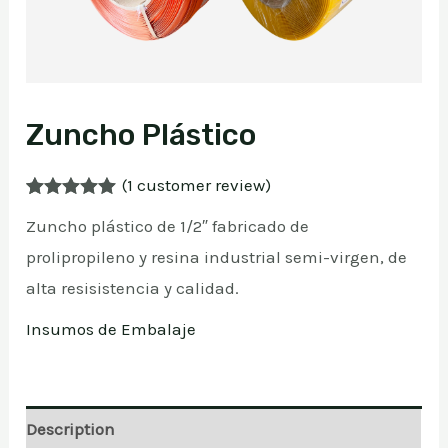
Zuncho Plástico
(
1
customer review)
Rated
1
5.00
Zuncho plástico de 1/2″ f
abricado de
out of 5
based on
prolipropileno y resina industrial semi-virgen, de
customer
rating
alta resisistencia y calidad.
Insumos de Embalaje
Description